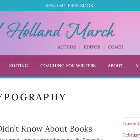
SEND MY FREE BOOK!
EDITING
COACHING FOR WRITERS
ABOUT
A
L HOLLAND MARCH
 Coach
YPOGRAPHY
Novemb
Didn’t Know About Books
Februar
sit amet, consectetur adipiscing elit. Phasellus