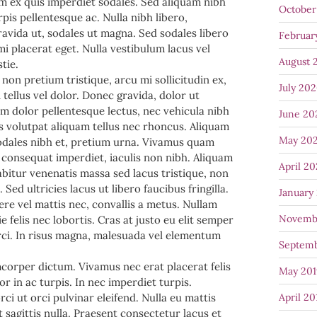
 ex quis imperdiet sodales. Sed aliquam nibh
October
rpis pellentesque ac. Nulla nibh libero,
ravida ut, sodales ut magna. Sed sodales libero
Februar
mi placerat eget. Nulla vestibulum lacus vel
August 
tie.
non pretium tristique, arcu mi sollicitudin ex,
July 20
 tellus vel dolor. Donec gravida, dolor ut
nim dolor pellentesque lectus, nec vehicula nibh
June 20
is volutpat aliquam tellus nec rhoncus. Aliquam
May 20
sodales nibh et, pretium urna. Vivamus quam
consequat imperdiet, iaculis non nibh. Aliquam
April 2
abitur venenatis massa sed lacus tristique, non
 Sed ultricies lacus ut libero faucibus fringilla.
January
uere vel mattis nec, convallis a metus. Nullam
Novemb
felis nec lobortis. Cras at justo eu elit semper
ci. In risus magna, malesuada vel elementum
Septemb
corper dictum. Vivamus nec erat placerat felis
May 201
or in ac turpis. In nec imperdiet turpis.
ci ut orci pulvinar eleifend. Nulla eu mattis
April 20
 sagittis nulla. Praesent consectetur lacus et