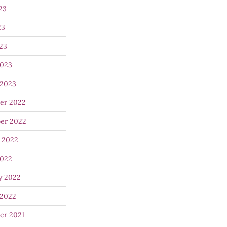
23
23
023
2023
 2023
er 2022
er 2022
 2022
2022
y 2022
 2022
er 2021