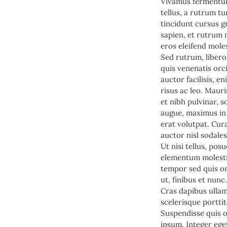
Vivamus fermentum
tellus, a rutrum tu
tincidunt cursus g
sapien, et rutrum 
eros eleifend moles
Sed rutrum, libero 
quis venenatis orci
auctor facilisis, e
risus ac leo. Maur
et nibh pulvinar, 
augue, maximus in 
erat volutpat. Cur
auctor nisl sodales.
Ut nisi tellus, pos
elementum molestie 
tempor sed quis or
ut, finibus et nunc.
Cras dapibus ullam
scelerisque porttit
Suspendisse quis or
ipsum. Integer eget