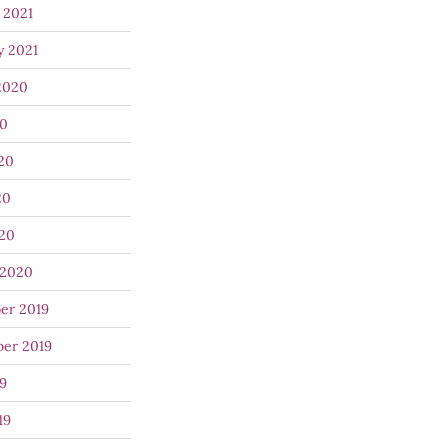
 2021
y 2021
2020
20
20
20
020
 2020
er 2019
er 2019
9
19