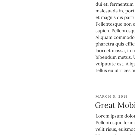
dui et, fermentum 
malesuada in, port
et magnis dis part
Pellentesque non es
sapien. Pellentesq
Aliquam commodo n
pharetra quis effic
laoreet massa, in 
bibendum metus. Ut
vulputate est. Ali
tellus eu ultrices 
POSTED
MARCH 5, 2019
ON
Great Mob
Lorem ipsum dolor 
Pellentesque ferme
velit risus, euism