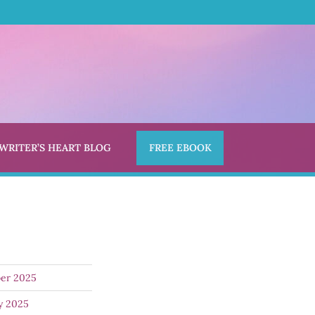
 WRITER’S HEART BLOG
FREE EBOOK
er 2025
y 2025