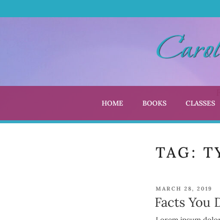
Skip
to
content
HOME
BOOKS
CLASSES
CARO
Author | Editor |
TAG:
T
POSTED
MARCH 28, 2019
ON
Facts You 
Lorem ipsum dolor 