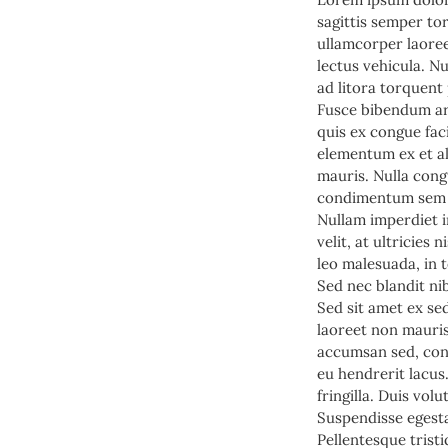
sagittis semper to
ullamcorper laoreet
lectus vehicula. Nu
ad litora torquent
Fusce bibendum ar
quis ex congue fac
elementum ex et ali
mauris. Nulla cong
condimentum sem a
Nullam imperdiet i
velit, at ultricies
leo malesuada, in
Sed nec blandit ni
Sed sit amet ex s
laoreet non mauris
accumsan sed, con
eu hendrerit lacu
fringilla. Duis vol
Suspendisse egesta
Pellentesque tristi