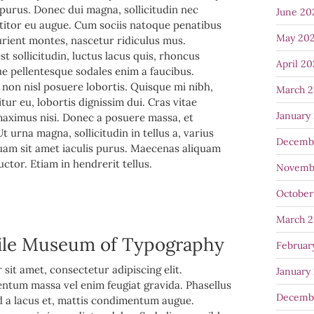
purus. Donec dui magna, sollicitudin nec
June 20
titor eu augue. Cum sociis natoque penatibus
May 20
urient montes, nascetur ridiculus mus.
t sollicitudin, luctus lacus quis, rhoncus
April 2
ue pellentesque sodales enim a faucibus.
on nisl posuere lobortis. Quisque mi nibh,
March 
itur eu, lobortis dignissim dui. Cras vitae
January
maximus nisi. Donec a posuere massa, et
 urna magna, sollicitudin in tellus a, varius
Decemb
quam sit amet iaculis purus. Maecenas aliquam
auctor. Etiam in hendrerit tellus.
Novemb
October
March 
ile Museum of Typography
Februar
sit amet, consectetur adipiscing elit.
January
ntum massa vel enim feugiat gravida. Phasellus
Decemb
od a lacus et, mattis condimentum augue.