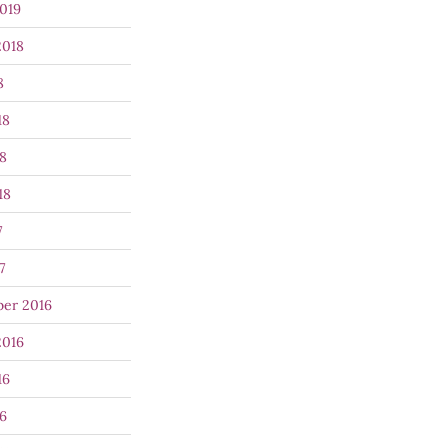
019
2018
8
18
8
18
7
7
er 2016
2016
16
6