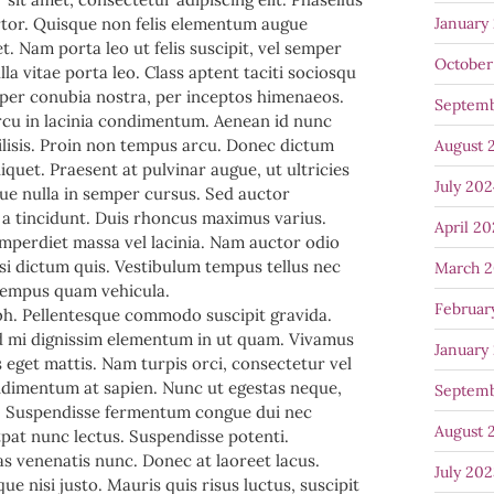
January
rtor. Quisque non felis elementum augue
. Nam porta leo ut felis suscipit, vel semper
October
lla vitae porta leo. Class aptent taciti sociosqu
 per conubia nostra, per inceptos himenaeos.
Septem
cu in lacinia condimentum. Aenean id nunc
ilisis. Proin non tempus arcu. Donec dictum
August 
quet. Praesent at pulvinar augue, ut ultricies
July 20
ue nulla in semper cursus. Sed auctor
 tincidunt. Duis rhoncus maximus varius.
April 2
mperdiet massa vel lacinia. Nam auctor odio
 nisi dictum quis. Vestibulum tempus tellus nec
March 
 tempus quam vehicula.
Februar
bh. Pellentesque commodo suscipit gravida.
ed mi dignissim elementum in ut quam. Vivamus
January
 eget mattis. Nam turpis orci, consectetur vel
dimentum at sapien. Nunc ut egestas neque,
Septem
s. Suspendisse fermentum congue dui nec
August 
utpat nunc lectus. Suspendisse potenti.
s venenatis nunc. Donec at laoreet lacus.
July 20
que nisi justo. Mauris quis risus luctus, suscipit